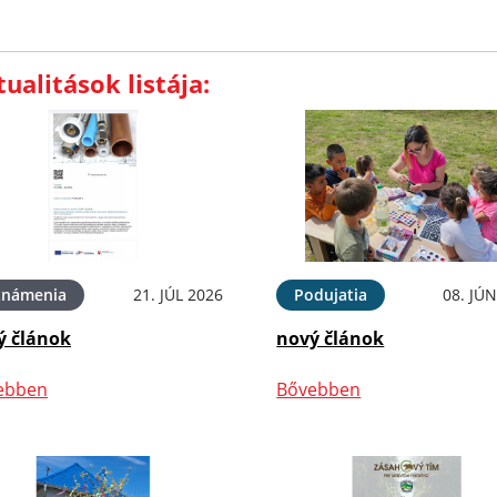
ualitások listája:
známenia
21. JÚL 2026
Podujatia
08. JÚ
ý článok
nový článok
ebben
Bővebben