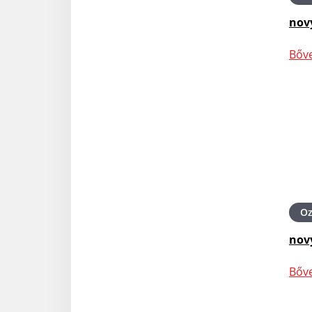
nov
Bőv
O
nov
Bőv