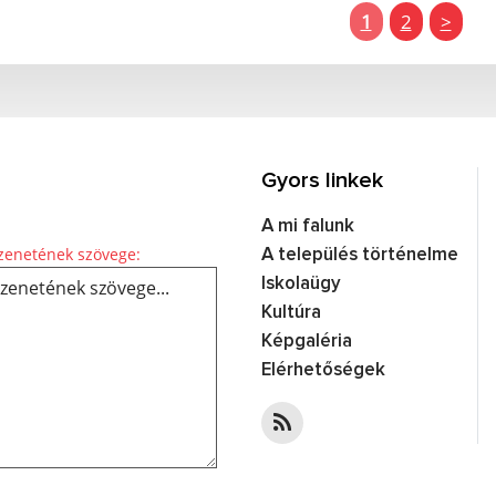
1
2
>
Gyors linkek
A mi falunk
Üzenetének szövege...
enetének szövege:
A település történelme
Iskolaügy
Kultúra
Képgaléria
Elérhetőségek