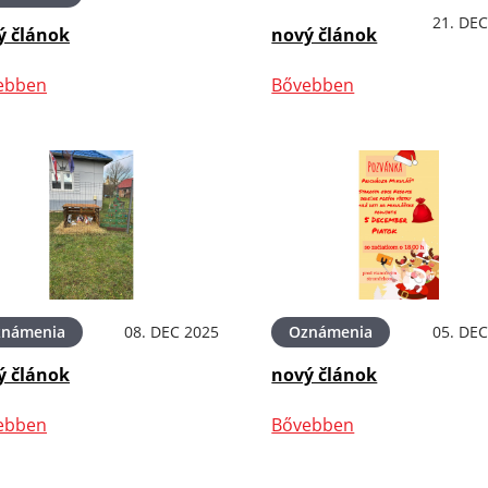
21. DEC
ý článok
nový článok
ebben
Bővebben
známenia
08. DEC 2025
Oznámenia
05. DEC
ý článok
nový článok
ebben
Bővebben