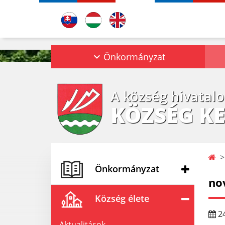
Önkormányzat
A község hivatal
KÖZSÉG KE
Önkormányzat
no
Község élete
24
Aktualitások