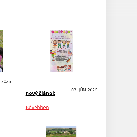
N 2026
OznámeniaPodujatiaKultúraŠport
03. JÚN 2026
nový článok
Bővebben