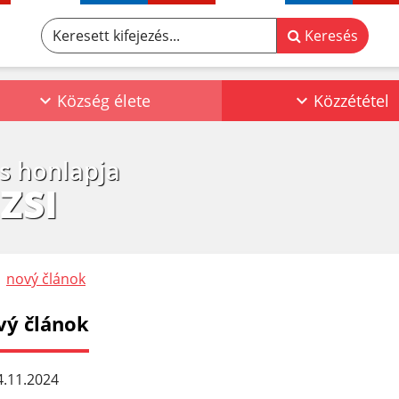
Keresett kifejezés...
Keresés
Község élete
Közzététel
os honlapja
ZSI
nový článok
vý článok
.11.2024