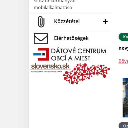
☆ Az önkormányzat
mobilalkalmazása
Közzététel
Ku
Elérhetőségek
nov
Bőv
O