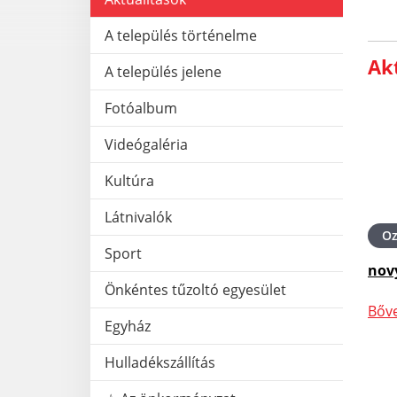
A település történelme
Akt
A település jelene
Fotóalbum
Videógaléria
Kultúra
Látnivalók
O
Sport
nov
Önkéntes tűzoltó egyesület
Bőv
Egyház
Hulladékszállítás