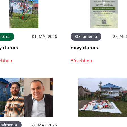
ltúra
01. MÁJ 2026
Oznámenia
27. APR
ý článok
nový článok
ebben
Bővebben
známenia
21. MAR 2026
OznámeniaPodujatiaKultú