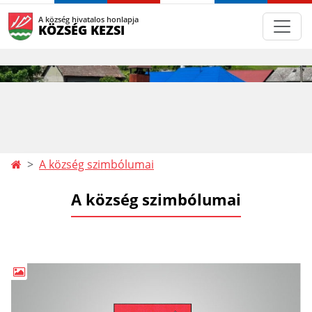
A község hivatalos honlapja
KÖZSÉG KEZSI
A község szimbólumai
A község szimbólumai