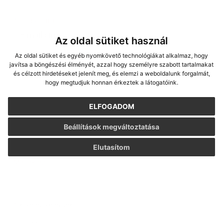
*
E-mail cím:
Az oldal sütiket használ
Az oldal sütiket és egyéb nyomkövető technológiákat alkalmaz, hogy
Üzenetének szövege...
*
Üzenetének szövege:
javítsa a böngészési élményét, azzal hogy személyre szabott tartalmakat
és célzott hirdetéseket jelenít meg, és elemzi a weboldalunk forgalmát,
hogy megtudjuk honnan érkeztek a látogatóink.
ELFOGADOM
Beállítások megváltoztatása
Elutasítom
Melléklet:
Melléklet
*
kötelező elemek