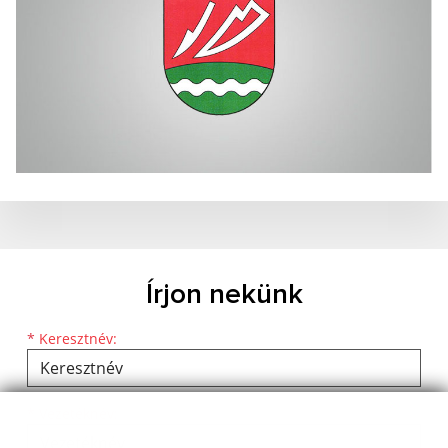
Írjon nekünk
Keresztnév
Vezetéknév
E-mail cím
*
Keresztnév:
*
Vezetéknév: