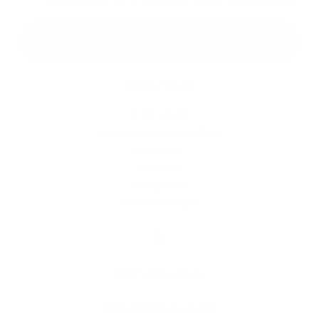
*
Megismerkedtem a
személyes adatok feldolgozásával
Google reCaptcha Response
Üzenet küldése
Gyors linkek
A mi falunk
A település történelme
Iskolaügy
Kultúra
Képgaléria
Elérhetőségek
Elérhetőségek
+421 905 637 292