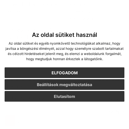
Hlavného kontrolóra obce
konanie
Kesovce
Hlavného
kontrolóra
Oznámenie o výsledku
-
31.03.2025
Az oldal sütiket használ
výberového konania
Az oldal sütiket és egyéb nyomkövető technológiákat alkalmaz, hogy
Výborové konanie na
-
25.03.2025
javítsa a böngészési élményét, azzal hogy személyre szabott tartalmakat
és célzott hirdetéseket jelenít meg, és elemzi a weboldalunk forgalmát,
MOAPS
hogy megtudjuk honnan érkeztek a látogatóink.
VZN 1/2020
-
25.03.2025
ELFOGADOM
Oznamenie o vysledku vyb.
-
23.07.2024
Beállítások megváltoztatása
konanie
Elutasítom
Vyberové konanie
-
23.07.2024
RSS
1
2
»