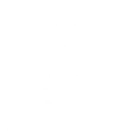
A mi falunk
A település történelme
Iskolaügy
Kultúra
Képgaléria
Elérhetőségek
Elérhetőségek
+421 905 637 292
info@kesovce.sk
jusson a legfrissebb információkhoz az RSS csatornánkon keresztűl
,