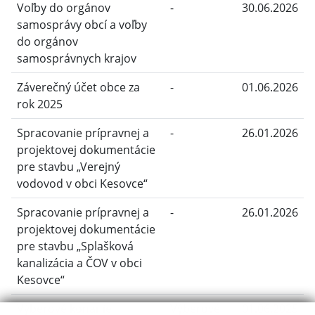
Voľby do orgánov
-
30.06.2026
samosprávy obcí a voľby
do orgánov
samosprávnych krajov
Záverečný účet obce za
-
01.06.2026
rok 2025
Spracovanie prípravnej a
-
26.01.2026
projektovej dokumentácie
pre stavbu „Verejný
vodovod v obci Kesovce“
Spracovanie prípravnej a
-
26.01.2026
projektovej dokumentácie
pre stavbu „Splašková
kanalizácia a ČOV v obci
Kesovce“
Výberové konanie
Výberové
01.06.2025