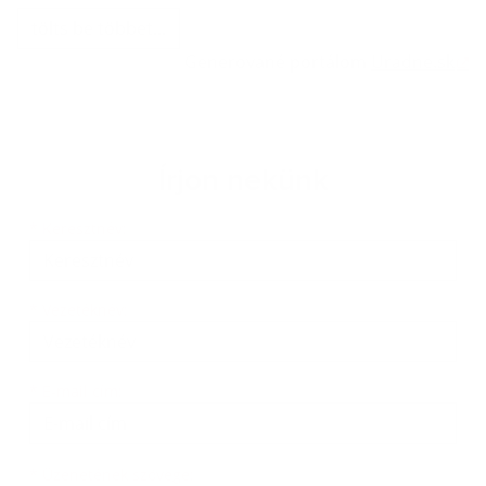
tölts be többet...
Generované portálom
Uradne.sk
Írjon nekünk
Keresztnév
Vezetéknév
E-mail cím
*
Keresztnév:
*
Vezetéknév:
*
E-mail cím:
Üzenetének szövege...
*
Üzenetének szövege: