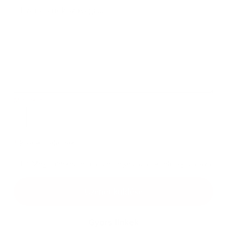
Melléklet:
Melléklet
*
kötelező elemek
*
Megismerkedtem a
személyes adatok feldolgozásával
Google reCaptcha Response
Üzenet küldése
Gyors linkek