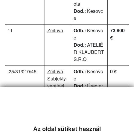
ota
Dod.:
Kesovc
e
11
Zmluva
Odb.:
Kesovc
73 800
e
€
Dod.:
ATELIÉ
R KLAUBERT
S.R.O
.25/31/010/45
Zmluva
Odb.:
Kesovc
0 €
Subjekty
e
verejnej
Dod.:
Úrad pr
správy
áce, sociálnyc
h vecí a rodiny
Rimavská Sob
ota
25/31/010/45
Zmluva
Odb.:
Úrad pr
0 €
Az oldal sütiket használ
áce, sociálnyc