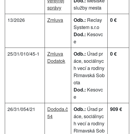
verejnej
Dod.:
Mestské
správy
služby mesta
13/2026
Zmluva
Odb.:
Reclay
0 €
System s.r.o
Dod.:
Kesovc
e
25/31/010/45-1
Zmluva
Odb.:
Úrad pr
0 €
Dodatok
áce, sociálnyc
h vecí a rodiny
Rimavská Sob
ota
Dod.:
Kesovc
e
26/31/054/21
Dododa.č
Odb.:
Úrad pr
909 €
54
áce, sociálnyc
h vecí a rodiny
Rimavská Sob