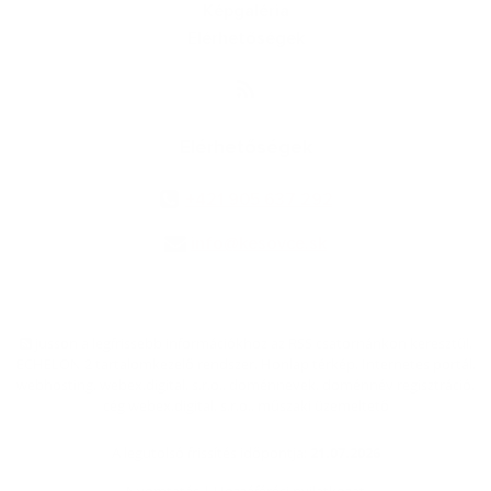
Képgaléria
Elérhetőségek
Elérhetőségek
+421 905 637 292
info@kesovce.sk
jusson a legfrissebb információkhoz az RSS csatornánkon keresztűl
,
ECHELON 2 tartalomkezelő rendszer,
Honlap térkép
,
Internetes portál
,
webhosting
,
webex.digital, s.r.o.
,
doménnevek
,
doménnév regisztráció
,
cég webex.digital, s.r.o.
,
műszaki üzemeltető
A legutolsó frissítés időpontja:
21.07.2026