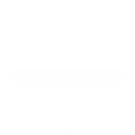
Melléklet:
Melléklet
*
kötelező elemek
*
Megismerkedtem a
személyes adatok feldolgozásával
Google reCaptcha Response
Üzenet küldése
Gyors linkek
A mi falunk
A település történelme
Iskolaügy
Kultúra