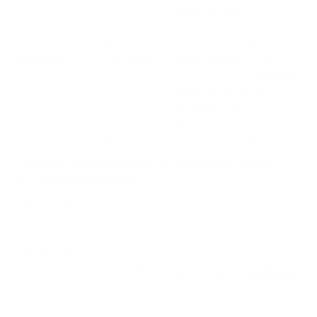
Dod.:
Kesovc
e
353/2025
Zmluva
Odb.:
Kesovc
41
e
018.45
Dod.:
Úrad vlá
€
dy Slovenskej
republiky
*
Uvedená cena je konečná. Ak je dodávateľ platcom
DPH, cena je vrátane DPH.
1
2
3
»
načítať ďalšie ...
Generované portálom
Uradne.sk