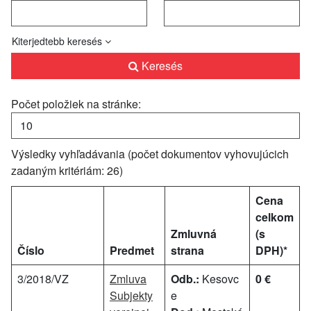
Kiterjedtebb keresés
Keresés
Počet položiek na stránke:
Výsledky vyhľadávania (počet dokumentov vyhovujúcich
zadaným kritériám: 26)
Cena
celkom
Zmluvná
(s
Číslo
Predmet
strana
DPH)*
3/2018/VZ
Zmluva
Odb.:
Kesovc
0 €
Subjekty
e