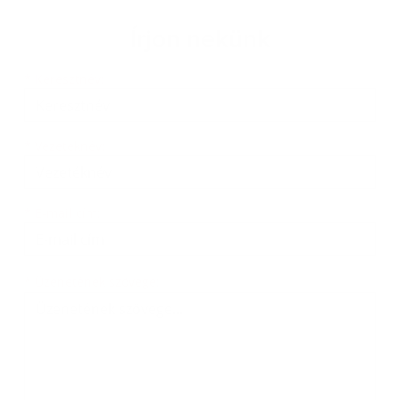
Írjon nekünk
Keresztnév
Vezetéknév
E-mail cím
*
Keresztnév:
*
Vezetéknév:
*
E-mail cím:
Üzenetének szövege...
*
Üzenetének szövege: