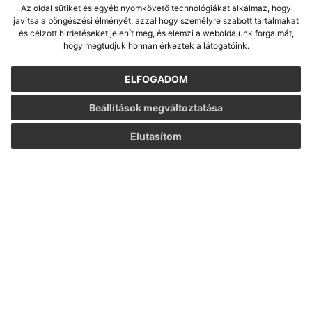
Az oldal sütiket és egyéb nyomkövető technológiákat alkalmaz, hogy
h vecí a rodiny
javítsa a böngészési élményét, azzal hogy személyre szabott tartalmakat
Rimavská Sob
és célzott hirdetéseket jelenít meg, és elemzi a weboldalunk forgalmát,
hogy megtudjuk honnan érkeztek a látogatóink.
ota
Dod.:
Kesovc
ELFOGADOM
e
Beállítások megváltoztatása
25/31/054/1911-
Dodatok
Odb.:
Kesovc
0 €
1 Dodatok
č.1
e
Elutasítom
Dod.:
Úrad pr
áce, sociálnyc
h vecí a rodiny
Rimavská Sob
ota
25/31/054/1911-
Dodatok
Odb.:
Úrad pr
0 €
1
áce, sociálnyc
h vecí a rodiny
Rimavská Sob
ota