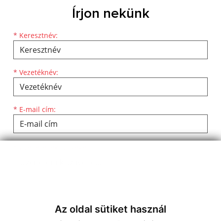
Írjon nekünk
Keresztnév
Vezetéknév
E-mail cím
*
Keresztnév:
*
Vezetéknév:
*
E-mail cím:
Üzenetének szövege...
*
Üzenetének szövege:
Az oldal sütiket használ