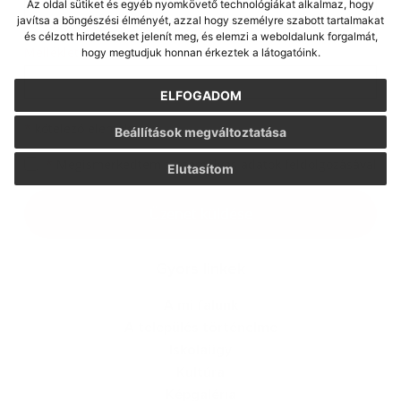
Az oldal sütiket és egyéb nyomkövető technológiákat alkalmaz, hogy
javítsa a böngészési élményét, azzal hogy személyre szabott tartalmakat
és célzott hirdetéseket jelenít meg, és elemzi a weboldalunk forgalmát,
Melléklet:
hogy megtudjuk honnan érkeztek a látogatóink.
Melléklet
ELFOGADOM
*
kötelező elemek
Beállítások megváltoztatása
*
Megismerkedtem a
személyes adatok feldolgozásával
Elutasítom
Google reCaptcha Response
Üzenet küldése
Gyors linkek
A mi falunk
A település történelme
Iskolaügy
Kultúra
Képgaléria