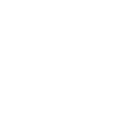
Elérhetőségek
Elérhetőségek
+421 905 637 292
info@kesovce.sk
jusson a legfrissebb információkhoz az RSS csatornánkon keresztűl
,
ECHELON 2 tartalomkezelő rendszer,
Honlap térkép
,
Internetes portál
,
webhosting
,
webex.digital, s.r.o.
,
doménnevek
,
doménnév regisztráció
,
cég webex.digital, s.r.o.
,
műszaki üzemeltető
A legutolsó frissítés időpontja:
21.07.2026
Nyomtatás
|
Hozzáférési nyilatkozat