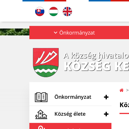
Önkormányzat
A község hivatal
KÖZSÉG KE
Önkormányzat
Kö
Község élete