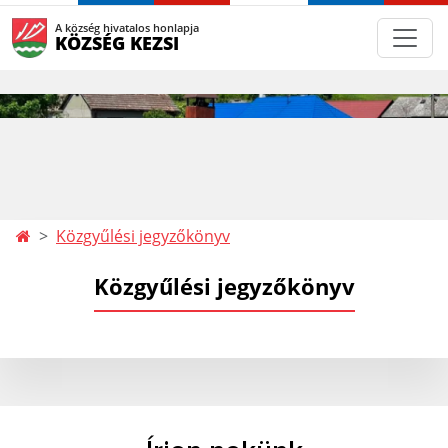
A község hivatalos honlapja
KÖZSÉG KEZSI
Közgyűlési jegyzőkönyv
Közgyűlési jegyzőkönyv