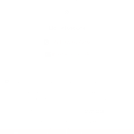
Elérhetőségek
+421 905 637 292
info@kesovce.sk
jusson a legfrissebb információkhoz az RSS csatornánkon keresztűl
,
ECHELON 2 tartalomkezelő rendszer,
Honlap térkép
,
Internetes portál
,
webhosting
,
webex.digital, s.r.o.
,
doménnevek
,
doménnév regisztráció
,
cég webex.digital, s.r.o.
,
műszaki üzemeltető
A legutolsó frissítés időpontja:
21.07.2026
Nyomtatás
|
Hozzáférési nyilatkozat
Szerzői jogok
|
Sütikk