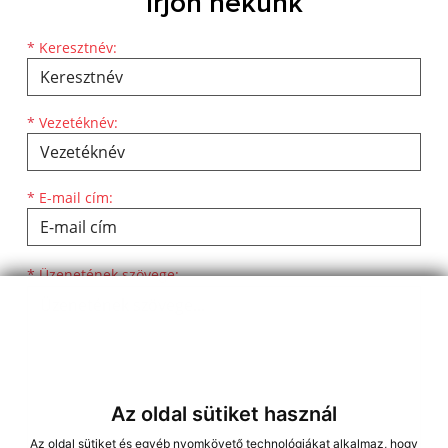
Írjon nekünk
Keresztnév
Vezetéknév
E-mail cím
*
Keresztnév:
*
Vezetéknév:
*
E-mail cím:
Üzenetének szövege...
*
Üzenetének szövege:
Az oldal sütiket használ
Az oldal sütiket és egyéb nyomkövető technológiákat alkalmaz, hogy