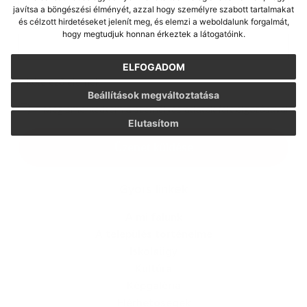
javítsa a böngészési élményét, azzal hogy személyre szabott tartalmakat
és célzott hirdetéseket jelenít meg, és elemzi a weboldalunk forgalmát,
Melléklet:
hogy megtudjuk honnan érkeztek a látogatóink.
Melléklet
ELFOGADOM
*
kötelező elemek
Beállítások megváltoztatása
*
Megismerkedtem a
személyes adatok feldolgozásával
Elutasítom
Google reCaptcha Response
Üzenet küldése
Gyors linkek
A mi falunk
A település történelme
Iskolaügy
Kultúra
Képgaléria
Elérhetőségek