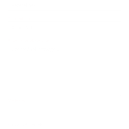
*
E-mail cím:
Üzenetének szövege...
*
Üzenetének szövege:
Melléklet:
Melléklet
*
kötelező elemek