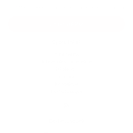
*
Megismerkedtem a
személyes adatok feldolgozásával
Google reCaptcha Response
Üzenet küldése
Gyors linkek
A mi falunk
A település történelme
Iskolaügy
Kultúra
Képgaléria
Elérhetőségek
Elérhetőségek