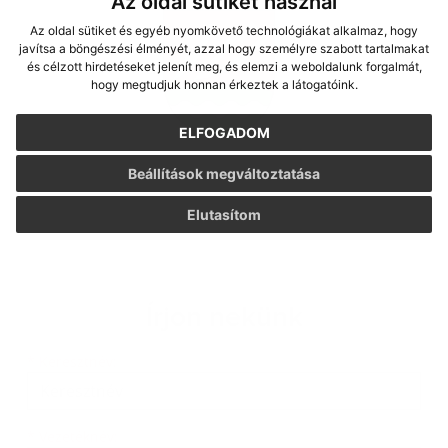
Az oldal sütiket használ
Az oldal sütiket és egyéb nyomkövető technológiákat alkalmaz, hogy
javítsa a böngészési élményét, azzal hogy személyre szabott tartalmakat
és célzott hirdetéseket jelenít meg, és elemzi a weboldalunk forgalmát,
hogy megtudjuk honnan érkeztek a látogatóink.
ELFOGADOM
Beállítások megváltoztatása
Elutasítom
Írjon nekünk
Keresztnév
Vezetéknév
E-mail cím
*
Keresztnév:
*
Vezetéknév: