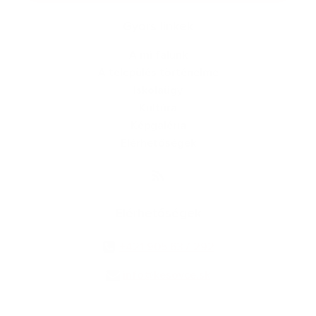
Gyors linkek
A mi falunk
A település történelme
Iskolaügy
Kultúra
Képgaléria
Elérhetőségek
Elérhetőségek
+421 905 637 292
info@kesovce.sk