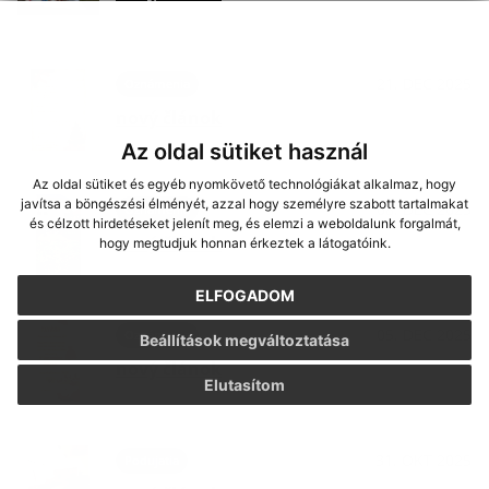
21. DEC 2025
Oznámenia
nový článok
Az oldal sütiket használ
Az oldal sütiket és egyéb nyomkövető technológiákat alkalmaz, hogy
javítsa a böngészési élményét, azzal hogy személyre szabott tartalmakat
08. DEC 2025
Oznámenia
és célzott hirdetéseket jelenít meg, és elemzi a weboldalunk forgalmát,
nový článok
hogy megtudjuk honnan érkeztek a látogatóink.
ELFOGADOM
05. DEC 2025
Oznámenia
Beállítások megváltoztatása
nový článok
Elutasítom
31. OKT 2025
Podujatia