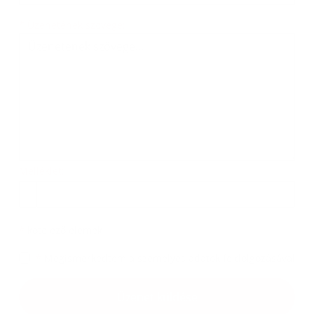
Üzenetének szövege...
*
Üzenetének szövege:
Melléklet:
Melléklet
*
kötelező elemek
*
Megismerkedtem a
személyes adatok feldolgozásával
Google reCaptcha Response
Üzenet küldése