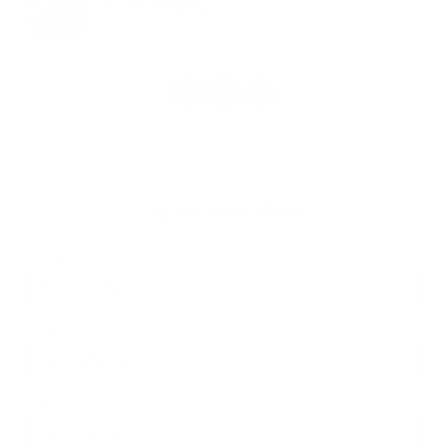
nový článok
1
2
>
Írjon nekünk
Keresztnév
Vezetéknév
E-mail cím
*
Keresztnév:
*
Vezetéknév:
*
E-mail cím: