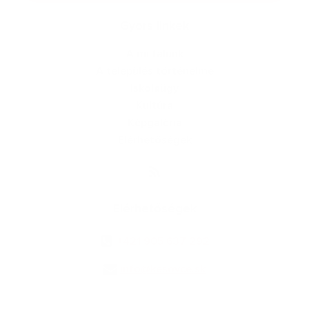
Gyors linkek
A mi falunk
A település történelme
Iskolaügy
Kultúra
Képgaléria
Elérhetőségek
Elérhetőségek
+421 905 637 292
info@kesovce.sk