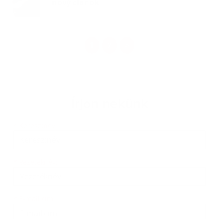
nový článok
1
2
>
Írjon nekünk
Keresztnév
Vezetéknév
E-mail cím
*
Keresztnév:
*
Vezetéknév:
*
E-mail cím: