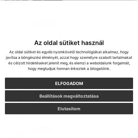
21. DEC 2025
Oznámenia
nový článok
Az oldal sütiket használ
Az oldal sütiket és egyéb nyomkövető technológiákat alkalmaz, hogy
javítsa a böngészési élményét, azzal hogy személyre szabott tartalmakat
08. DEC 2025
Oznámenia
és célzott hirdetéseket jelenít meg, és elemzi a weboldalunk forgalmát,
nový článok
hogy megtudjuk honnan érkeztek a látogatóink.
ELFOGADOM
05. DEC 2025
Oznámenia
Beállítások megváltoztatása
nový článok
Elutasítom
31. OKT 2025
Podujatia