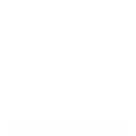
Üzenetének szövege...
*
Üzenetének szövege:
Melléklet:
Melléklet
*
kötelező elemek
*
Megismerkedtem a
személyes adatok feldolgozásával
Google reCaptcha Response
Üzenet küldése