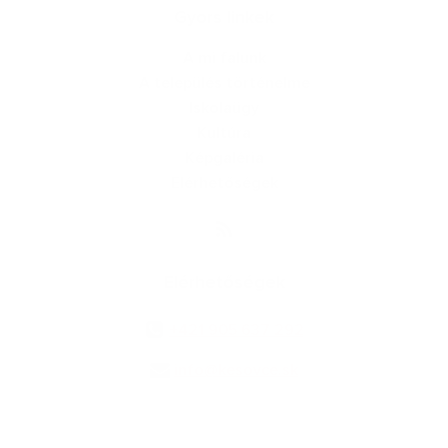
Gyors linkek
A mi falunk
A település történelme
Iskolaügy
Kultúra
Képgaléria
Elérhetőségek
Elérhetőségek
+421 905 637 292
info@kesovce.sk