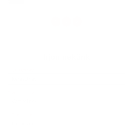
1
2
>
Írjon nekünk
Keresztnév
Vezetéknév
E-mail cím
*
Keresztnév:
*
Vezetéknév:
*
E-mail cím: