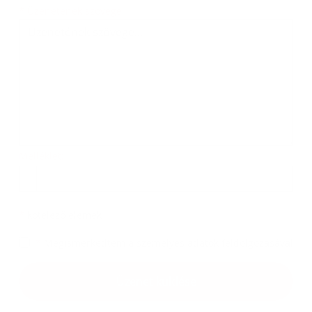
Üzenetének szövege...
*
Üzenetének szövege:
Melléklet:
Melléklet
*
kötelező elemek
*
Megismerkedtem a
személyes adatok feldolgozásával
Google reCaptcha Response
Üzenet küldése