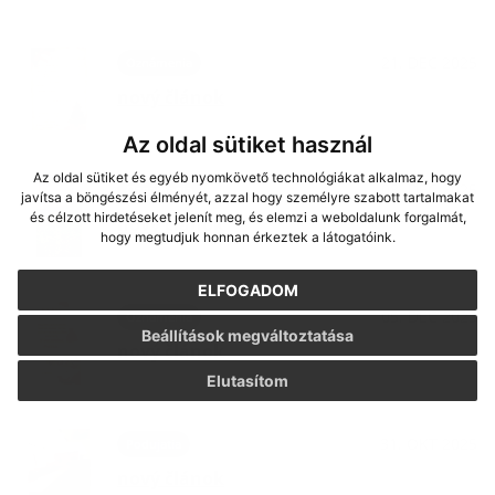
21. DEC 2025
Oznámenia
nový článok
Az oldal sütiket használ
Az oldal sütiket és egyéb nyomkövető technológiákat alkalmaz, hogy
08. DEC 2025
Oznámenia
javítsa a böngészési élményét, azzal hogy személyre szabott tartalmakat
és célzott hirdetéseket jelenít meg, és elemzi a weboldalunk forgalmát,
nový článok
hogy megtudjuk honnan érkeztek a látogatóink.
ELFOGADOM
05. DEC 2025
Oznámenia
Beállítások megváltoztatása
nový článok
Elutasítom
31. OKT 2025
Podujatia
nový článok