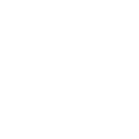
Gyors linkek
A mi falunk
A település történelme
Iskolaügy
Kultúra
Képgaléria
Elérhetőségek
Elérhetőségek
+421 905 637 292
info@kesovce.sk