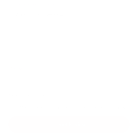
Üzenetének szövege...
*
Üzenetének szövege:
Melléklet:
Melléklet
*
kötelező elemek
*
Megismerkedtem a
személyes adatok feldolgozásával
Google reCaptcha Response
Üzenet küldése