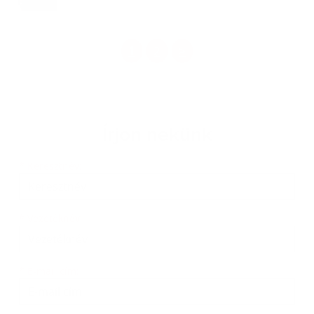
1
2
>
Írjon nekünk
Keresztnév
Vezetéknév
E-mail cím
*
Keresztnév:
*
Vezetéknév:
*
E-mail cím: