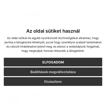
21. DEC 2025
Oznámenia
nový článok
Az oldal sütiket használ
Az oldal sütiket és egyéb nyomkövető technológiákat alkalmaz, hogy
08. DEC 2025
Oznámenia
javítsa a böngészési élményét, azzal hogy személyre szabott tartalmakat
és célzott hirdetéseket jelenít meg, és elemzi a weboldalunk forgalmát,
nový článok
hogy megtudjuk honnan érkeztek a látogatóink.
ELFOGADOM
05. DEC 2025
Oznámenia
Beállítások megváltoztatása
nový článok
Elutasítom
31. OKT 2025
Podujatia
nový článok