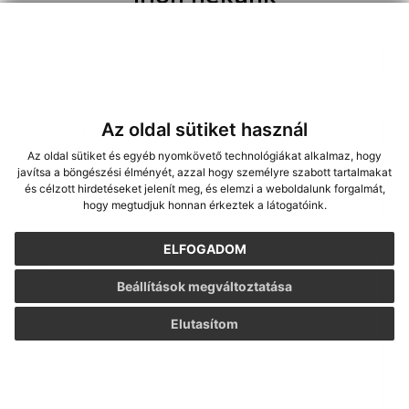
Keresztnév
Vezetéknév
E-mail cím
*
Keresztnév:
*
Vezetéknév:
Az oldal sütiket használ
Az oldal sütiket és egyéb nyomkövető technológiákat alkalmaz, hogy
*
E-mail cím:
javítsa a böngészési élményét, azzal hogy személyre szabott tartalmakat
és célzott hirdetéseket jelenít meg, és elemzi a weboldalunk forgalmát,
hogy megtudjuk honnan érkeztek a látogatóink.
Üzenetének szövege...
*
Üzenetének szövege:
ELFOGADOM
Beállítások megváltoztatása
Elutasítom