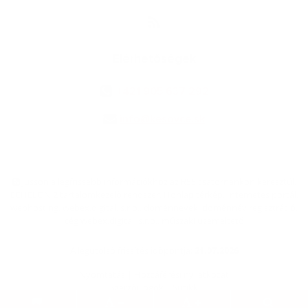
Elérhetőségek
+421 905 637 292
info@kesovce.sk
jusson a legfrissebb információkhoz az RSS csatornánkon keresztűl
,
ECHELON 2 tartalomkezelő rendszer,
Honlap térkép
,
Internetes portál
,
webhosting
,
webex.digital, s.r.o.
,
doménnevek
,
doménnév regisztráció
,
cég webex.digital, s.r.o.
,
műszaki üzemeltető
A legutolsó frissítés időpontja:
21.07.2026
Nyomtatás
|
Hozzáférési nyilatkozat
Szerzői jogok
|
Sütikk
.
.
.
.
.
.