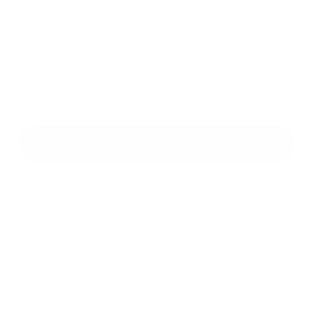
Melléklet:
Melléklet
*
kötelező elemek
*
Megismerkedtem a
személyes adatok feldolgozásával
Google reCaptcha Response
Üzenet küldése
Gyors linkek
A mi falunk
A település történelme
Iskolaügy
Kultúra
Képgaléria
Elérhetőségek