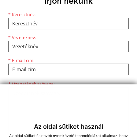
Írjon nekünk
Keresztnév
Vezetéknév
E-mail cím
*
Keresztnév:
*
Vezetéknév:
*
E-mail cím:
Üzenetének szövege...
*
Üzenetének szövege:
Az oldal sütiket használ
Az oldal sütiket és egyéb nyomkövető technológiákat alkalmaz, hogy