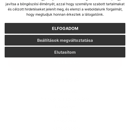
javítsa a böngészési élményét, azzal hogy személyre szabott tartalmakat
és célzott hirdetéseket jelenít meg, és elemzi a weboldalunk forgalmát,
Melléklet:
hogy megtudjuk honnan érkeztek a látogatóink.
Melléklet
ELFOGADOM
*
kötelező elemek
Beállítások megváltoztatása
*
Megismerkedtem a
személyes adatok feldolgozásával
Elutasítom
Google reCaptcha Response
Üzenet küldése
Gyors linkek
A mi falunk
A település történelme
Iskolaügy
Kultúra
Képgaléria
Elérhetőségek