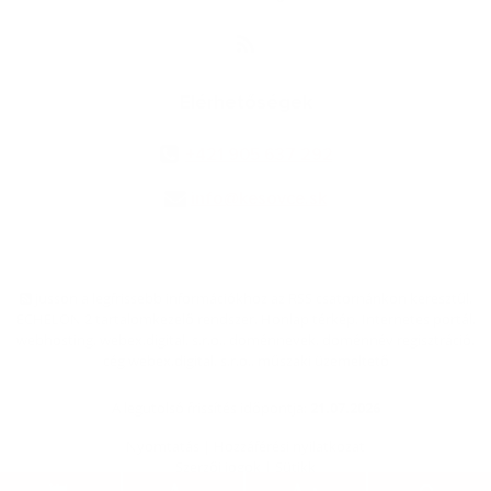
Elérhetőségek
+421 905 637 292
info@kesovce.sk
jusson a legfrissebb információkhoz az RSS csatornánkon keresztűl
,
ECHELON 2 tartalomkezelő rendszer,
Honlap térkép
,
Internetes portál
,
webhosting
,
webex.digital, s.r.o.
,
doménnevek
,
doménnév regisztráció
,
cég webex.digital, s.r.o.
,
műszaki üzemeltető
A legutolsó frissítés időpontja:
21.07.2026
Nyomtatás
|
Hozzáférési nyilatkozat
Szerzői jogok
|
Sütikk