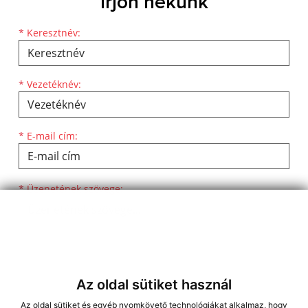
Írjon nekünk
Keresztnév
Vezetéknév
E-mail cím
*
Keresztnév:
*
Vezetéknév:
*
E-mail cím:
Üzenetének szövege...
*
Üzenetének szövege:
Az oldal sütiket használ
Az oldal sütiket és egyéb nyomkövető technológiákat alkalmaz, hogy