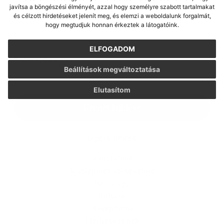
javítsa a böngészési élményét, azzal hogy személyre szabott tartalmakat
és célzott hirdetéseket jelenít meg, és elemzi a weboldalunk forgalmát,
Melléklet:
hogy megtudjuk honnan érkeztek a látogatóink.
Melléklet
ELFOGADOM
*
kötelező elemek
Beállítások megváltoztatása
*
Megismerkedtem a
személyes adatok feldolgozásával
Elutasítom
Google reCaptcha Response
Üzenet küldése
Gyors linkek
A mi falunk
A település történelme
Iskolaügy
Kultúra
Képgaléria
Elérhetőségek