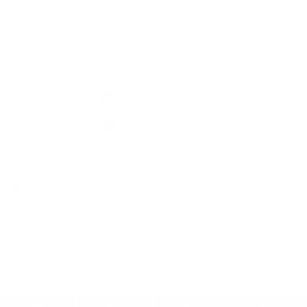
Elérhetőségek
+421 905 637 292
info@kesovce.sk
jusson a legfrissebb információkhoz az RSS csatornánkon keresztűl
,
ECHELON 2 tartalomkezelő rendszer,
Honlap térkép
,
Internetes portál
,
webhosting
,
webex.digital, s.r.o.
,
doménnevek
,
doménnév regisztráció
,
cég webex.digital, s.r.o.
,
műszaki üzemeltető
A legutolsó frissítés időpontja:
21.07.2026
Nyomtatás
|
Hozzáférési nyilatkozat
Szerzői jogok
|
Sütikk