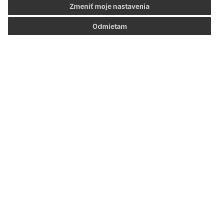
Zmeniť moje nastavenia
Odmietam
*
E-mailová adresa:
Text vašej správy...
*
Text vašej správy:
Príloha:
Príloha
*
povinné položky