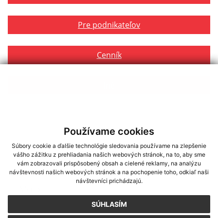
Pre podnikateľov
Cenník
Iné
Používame cookies
Súbory cookie a ďalšie technológie sledovania používame na zlepšenie
Napíšte nám
vášho zážitku z prehliadania našich webových stránok, na to, aby sme
vám zobrazovali prispôsobený obsah a cielené reklamy, na analýzu
návštevnosti našich webových stránok a na pochopenie toho, odkiaľ naši
Meno
Priezvisko
E-mailová adresa
*
Meno:
návštevníci prichádzajú.
SÚHLASÍM
*
Priezvisko: