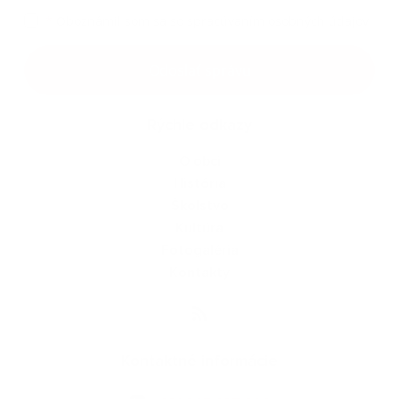
*
Oboznámil som sa so
spracúvaním osobných údajov
Google reCaptcha Response
Odoslať správu
Rýchle odkazy
O obci
História
Školstvo
Kultúra
Fotogaléria
Kontakty
Kontaktné informácie