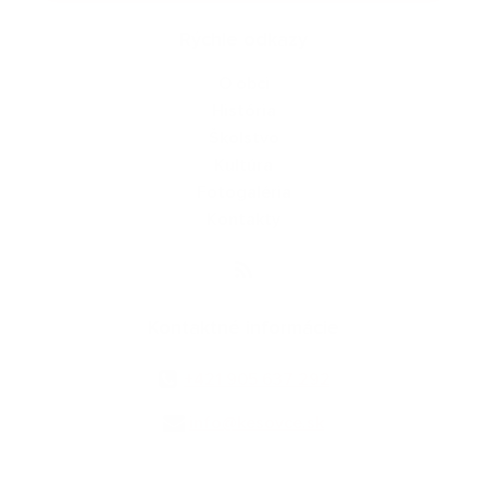
Rýchle odkazy
O obci
História
Školstvo
Kultúra
Fotogaléria
Kontakty
Kontaktné informácie
+421 905 637 292
info@kesovce.sk