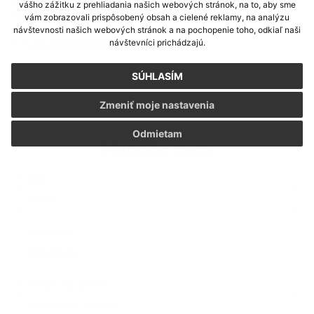
vášho zážitku z prehliadania našich webových stránok, na to, aby sme
Slovenská republika
vám zobrazovali prispôsobený obsah a cielené reklamy, na analýzu
návštevnosti našich webových stránok a na pochopenie toho, odkiaľ naši
e-mail:
info@webex.sk
návštevníci prichádzajú.
SÚHLASÍM
Zmeniť moje nastavenia
Odmietam
Napíšte nám
Meno
Priezvisko
E-mailová adresa
*
Meno:
*
Priezvisko:
*
E-mailová adresa: