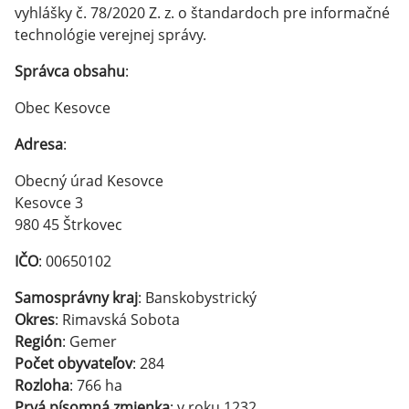
vyhlášky č. 78/2020 Z. z. o štandardoch pre informačné
technológie verejnej správy.
Správca obsahu
:
Obec Kesovce
Adresa
:
Obecný úrad Kesovce
Kesovce 3
980 45 Štrkovec
IČO
: 00650102
Samosprávny kraj
: Banskobystrický
Okres
: Rimavská Sobota
Región
: Gemer
Počet obyvateľov
: 284
Rozloha
: 766 ha
Prvá písomná zmienka
: v roku 1232