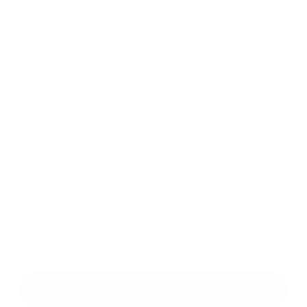
Text vašej správy...
*
Text vašej správy:
Príloha:
Príloha
*
povinné položky
*
Oboznámil som sa so
spracúvaním osobných údajov
Google reCaptcha Response
Odoslať správu