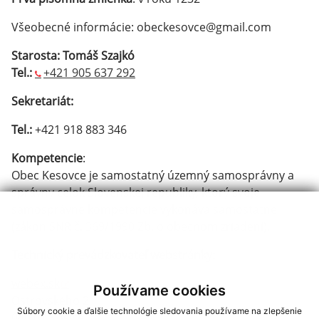
Všeobecné informácie: obeckesovce@gmail.com
Starosta: Tomáš Szajkó
Tel.:
+421 905 637 292
Sekretariát:
Tel.:
+421 918 883 346
Kompetencie
:
Obec Kesovce je samostatný územný samosprávny a
správny celok Slovenskej republiky, ktorý svoje
samosprávne kompetencie vykonáva samostatne
(zákon SNR č. 369/1990 Zb. o obecnom zriadení).
Technický prevádzkovateľ webstránky:
webex.sk
Používame cookies
Ostrovského 2
Súbory cookie a ďalšie technológie sledovania používame na zlepšenie
040 01 Košice