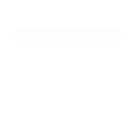
*
povinné položky
*
Oboznámil som sa so
spracúvaním osobných údajov
Google reCaptcha Response
Odoslať správu
Rýchle odkazy
O obci
História
Školstvo
Kultúra
Fotogaléria
Kontakty
Kontaktné informácie