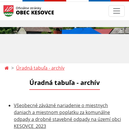
Oficiálne stránky
OBEC KESOVCE
Úradná tabuľa - archív
Úradná tabuľa - archív
Všeobecné záväzné nariadenie o miestnych
daniach a miestnom poplatku za komunálne
odpady a drobné stavebné odpady na území obci
KESOVCE_2023