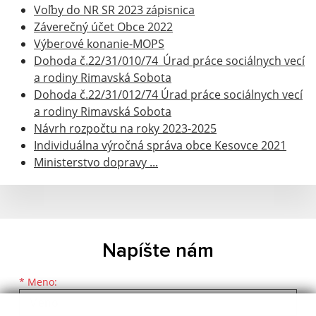
Voľby do NR SR 2023 zápisnica
Záverečný účet Obce 2022
Výberové konanie-MOPS
Dohoda č.22/31/010/74_Úrad práce sociálnych vecí
a rodiny Rimavská Sobota
Dohoda č.22/31/012/74 Úrad práce sociálnych vecí
a rodiny Rimavská Sobota
Návrh rozpočtu na roky 2023-2025
Individuálna výročná správa obce Kesovce 2021
Ministerstvo dopravy ...
Napíšte nám
Meno
Priezvisko
E-mailová adresa
*
Meno: