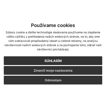
*
Priezvisko:
*
E-mailová adresa:
Používame cookies
Súbory cookie a ďalšie technológie sledovania používame na zlepšenie
vášho zážitku z prehliadania našich webových stránok, na to, aby sme
vám zobrazovali prispôsobený obsah a cielené reklamy, na analýzu
Text vašej správy...
*
Text vašej správy:
návštevnosti našich webových stránok a na pochopenie toho, odkiaľ naši
návštevníci prichádzajú.
SÚHLASÍM
Zmeniť moje nastavenia
Odmietam
Príloha:
Príloha