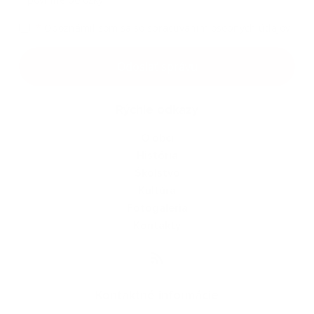
*
Oboznámil som sa so
spracúvaním osobných údajov
Google reCaptcha Response
Odoslať správu
Rýchle odkazy
O obci
História
Školstvo
Kultúra
Fotogaléria
Kontakty
Kontaktné informácie