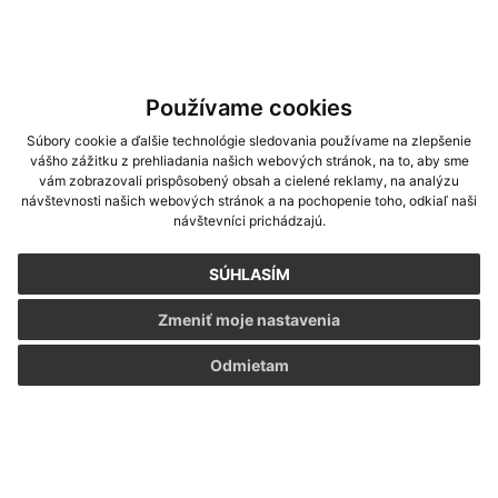
*
Priezvisko:
*
E-mailová adresa:
Používame cookies
Súbory cookie a ďalšie technológie sledovania používame na zlepšenie
vášho zážitku z prehliadania našich webových stránok, na to, aby sme
Text vašej správy...
*
Text vašej správy:
vám zobrazovali prispôsobený obsah a cielené reklamy, na analýzu
návštevnosti našich webových stránok a na pochopenie toho, odkiaľ naši
návštevníci prichádzajú.
SÚHLASÍM
Zmeniť moje nastavenia
Odmietam
Príloha:
Príloha
*
povinné položky