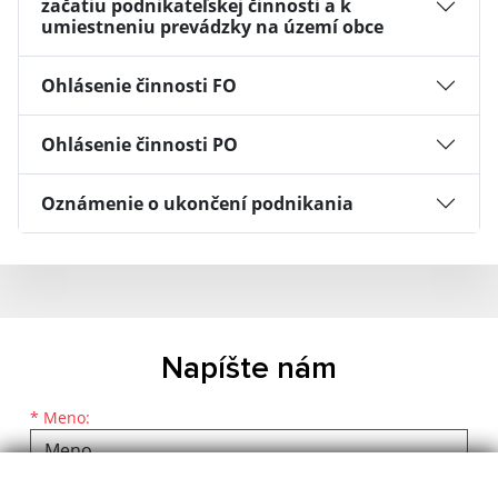
začatiu podnikateľskej činnosti a k
umiestneniu prevádzky na území obce
Ohlásenie činnosti FO
Ohlásenie činnosti PO
Oznámenie o ukončení podnikania
Napíšte nám
Meno
Priezvisko
E-mailová adresa
*
Meno: