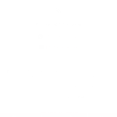
Kontaktné informácie
+421 905 637 292
info@kesovce.sk
využite možnosť získavania aktuálnych informácií s využitím RSS
,
CMS systém (redakčný) systém ECHELON 2,
Mapa stránok
,
web portál
,
webhosting
,
webex.digital, s.r.o.
,
domény
,
registrácia domény
,
spoločnosť webex.digital, s.r.o.
,
technický prevádzkovateľ
Posledná aktualizácia:
21.07.2026
Vytlačiť stránku
|
Vyhlásenie o prístupnosti
Autorské práva
|
Cookies