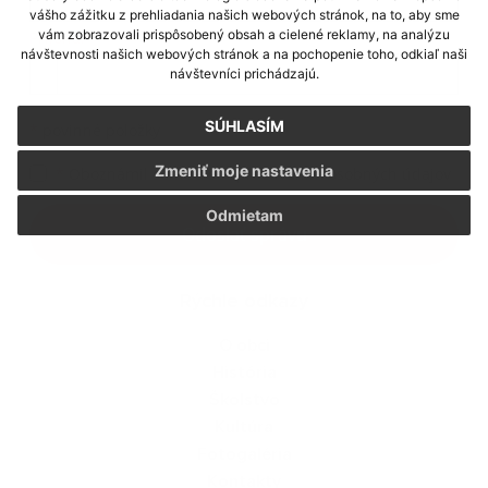
vášho zážitku z prehliadania našich webových stránok, na to, aby sme
vám zobrazovali prispôsobený obsah a cielené reklamy, na analýzu
Príloha:
návštevnosti našich webových stránok a na pochopenie toho, odkiaľ naši
Príloha
návštevníci prichádzajú.
SÚHLASÍM
*
povinné položky
Zmeniť moje nastavenia
*
Oboznámil som sa so
spracúvaním osobných údajov
Google reCaptcha Response
Odmietam
Odoslať správu
Rýchle odkazy
O obci
História
Školstvo
Kultúra
Fotogaléria
Kontakty