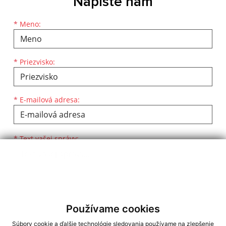
Napíšte nám
Meno
Priezvisko
E-mailová adresa
*
Meno:
*
Priezvisko:
*
E-mailová adresa:
Text vašej správy...
*
Text vašej správy:
Používame cookies
Súbory cookie a ďalšie technológie sledovania používame na zlepšenie