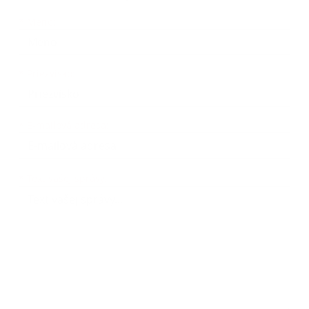
Meno
Priezvisko
E-mailová adresa
*
Meno:
*
Priezvisko:
*
E-mailová adresa:
Text vašej správy...
*
Text vašej správy: