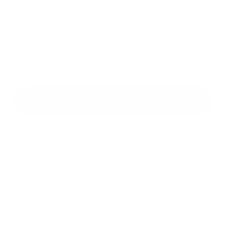
Príloha:
Príloha
*
povinné položky
*
Oboznámil som sa so
spracúvaním osobných údajov
Google reCaptcha Response
Odoslať správu
Rýchle odkazy
O obci
História
Školstvo
Kultúra
Fotogaléria
Kontakty