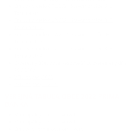
Zmluva o dielo č.02/2021 Stavomontáže B+B
Tornaľa str.1.
Zmluva o dielo č.02/2021 Stavomontáže B+B
Tornaľa str.2.
Zmluva o dielo č.02/2021 Stavomontáže B+B
Tornaľa str.3.
Zmluva o dielo č.02/2021 Stavomontáže B+B
Tornaľa str.4.
Záverečný účet obce Kesovce 2020 zverejnený dňa
29.06.2021
VZN_odpady2020
VZN_odpady032020
VEREJNÁ TABUĽA OBCE 2022 PRIMA
BANKA
Municipálny úver-Univerzál
Municipálny úver-Univerzál
Zmluva o termínovanom úvere