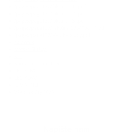
/pages/page137/faktura__1_.pdf
/pages/page137/faktura__2_.pdf
/pages/page137/faktura__3_.pdf
/pages/page137/Faktúra_23340081_1.pdf
/pages/page137/Mestke_sluby.pdf
colormix
Metské Služby
SEE
Komunálna poisťovňa
LEG-KOVO
LEG-KOVO
BRANTNER
Všeo.faktúry 2023
Napíšte nám