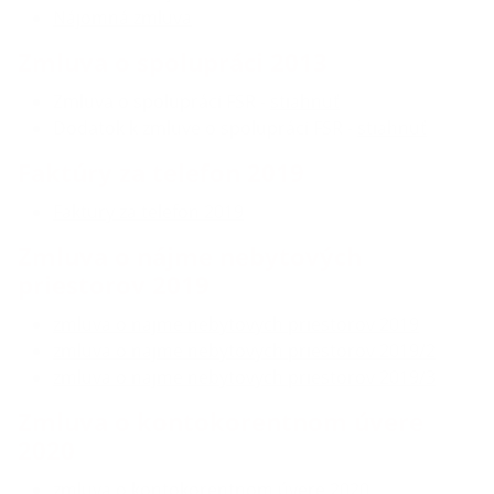
Nájomná zmluva
Zmluva o spolupráci 2013
Zmluva o spolupráci FSR -
stiahnuť
Dodatok k zmluve o spolupráci FSR -
stiahnuť
Faktúry za telefon 2019
Faktury za telefon 2019
Zmluva o nájme nebytových
priestorov 2019
zmluva o najme nebytovych priestorov 2019
zmluva o najme nebytovych priestorov 2019/2
zmluva o najme nebytovych priestorov 2019/3
Zmluva o kontokorentnom úvere
2020
zmluva o kontokorentnom úvere 2020