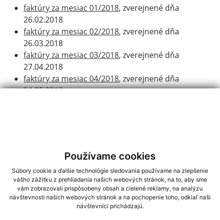
faktúry za mesiac 01/2018
, zverejnené dňa
26.02.2018
faktúry za mesiac 02/2018
, zverejnené dňa
26.03.2018
faktúry za mesiac 03/2018
, zverejnené dňa
27.04.2018
faktúry za mesiac 04/2018
, zverejnené dňa
24.05.2018
faktúry za mesiac 05/2018
, zverejnené dňa
29.06.2018
faktúry za mesiac 06/2018
, zverejnené dňa
27.07.2018
faktúry za mesiac 07/2018
, zverejnené dňa
Používame cookies
30.08.2018
Súbory cookie a ďalšie technológie sledovania používame na zlepšenie
faktúry za mesiac 08/2018
, zverejnené dňa
vášho zážitku z prehliadania našich webových stránok, na to, aby sme
28.09.2018
vám zobrazovali prispôsobený obsah a cielené reklamy, na analýzu
návštevnosti našich webových stránok a na pochopenie toho, odkiaľ naši
Zmluvy
návštevníci prichádzajú.