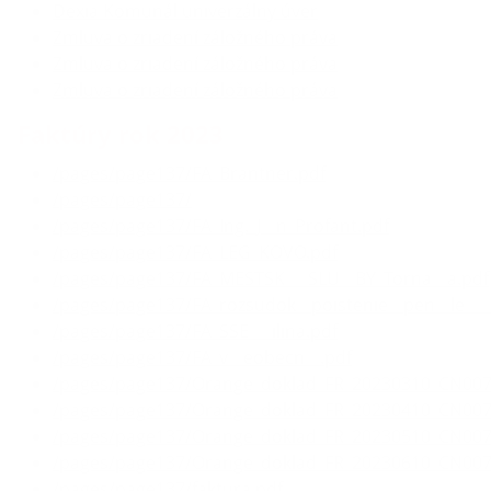
Dexia Komunál univerzálny úver
Zmluva o zriadení záložného práva
Zmluva o zriadení záložného práva
Zmluva o zriadení záložného práva
Faktúry rok 2023
/pages/page137/FA_Brantner.pdf
/pages/page137/
/pages/page137/FA_Ing._J__n_Profant.pdf
/pages/page137/FA_LEG_KOVO.pdf
/pages/page137/FA_MESTSK___SLU__BY_Torna__a.pdf
/pages/page137/FA_rozsudok__poistenie__pen__le___
/pages/page137/FA_SSE___ilina.pdf
/pages/page137/FA_v__eobecn__.pdf
/pages/page137/Orange_doklad_FR_20230310_CN007
/pages/page137/Orange_doklad_FR_20230410_CN007
/pages/page137/Orange_doklad_FR_20230510_CN007
/pages/page137/Orange_doklad_FR_20230610_CN007
/pages/page137/faktura.pdf