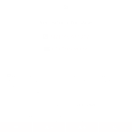
Kontaktné informácie
+421 905 637 292
info@kesovce.sk
využite možnosť získavania aktuálnych informácií s využitím RSS
,
CMS systém (redakčný) systém ECHELON 2,
Mapa stránok
,
web portál
,
webhosting
,
webex.digital, s.r.o.
,
domény
,
registrácia domény
,
spoločnosť webex.digital, s.r.o.
,
technický prevádzkovateľ
Posledná aktualizácia:
21.07.2026
Vytlačiť stránku
|
Vyhlásenie o prístupnosti
Autorské práva
|
Cookies
.
.
.
.
.
.