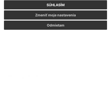
Kúpna
Kúpna zmluva WF s.r.o 2019
SÚHLASÍM
Záložná zmluva2019
Kúpna zmluvaWF s.r.o.2019/1
Zmeniť moje nastavenia
kúpna
zmluva WF s.ro. 2019/2
Kúpna zmluva WF s.r.o. 2019/3
Odmietam
Kúpna zmluva WF s.r.o.2019/4
Kúpna zmluva WF s.r.o.2019/5
kúpna zmluva WF s.ro.2019/6
Plán hospodárskeho a sociálneho rozvoja
obce pre roky 2015 - 2020
dodatok č.1 ku kupnej zmulve zo dna 29.10.2019
emer s.r.o -
stiahnúť
Zmluvy 2016
Zmluva - Mestské služby Tornaľa
Zmluva - Orange
Zmluva o dielo č. 1/2016
Súhrnná správa o zákazkách podľa § 9 ods. 9
zákona o verejnom obstarávaní za I.Q. 2016