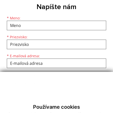
Napíšte nám
Meno
Priezvisko
E-mailová adresa
*
Meno:
*
Priezvisko:
*
E-mailová adresa:
Text vašej správy...
*
Text vašej správy:
Používame cookies