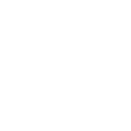
Kontakty
Kontaktné informácie
+421 905 637 292
info@kesovce.sk
využite možnosť získavania aktuálnych informácií s využitím RSS
,
CMS systém (redakčný) systém ECHELON 2,
Mapa stránok
,
web portál
,
webhosting
,
webex.digital, s.r.o.
,
domény
,
registrácia domény
,
spoločnosť webex.digital, s.r.o.
,
technický prevádzkovateľ
Posledná aktualizácia:
21.07.2026
Vytlačiť stránku
|
Vyhlásenie o prístupnosti