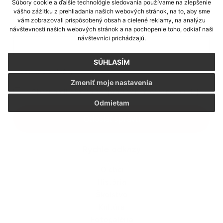
Súbory cookie a ďalšie technológie sledovania používame na zlepšenie
vášho zážitku z prehliadania našich webových stránok, na to, aby sme
vám zobrazovali prispôsobený obsah a cielené reklamy, na analýzu
Príloha:
návštevnosti našich webových stránok a na pochopenie toho, odkiaľ naši
návštevníci prichádzajú.
Príloha
SÚHLASÍM
*
povinné položky
Zmeniť moje nastavenia
*
Oboznámil som sa so
spracúvaním osobných údajov
Odmietam
Google reCaptcha Response
Odoslať správu
Rýchle odkazy
O obci
História
Školstvo
Kultúra
Fotogaléria