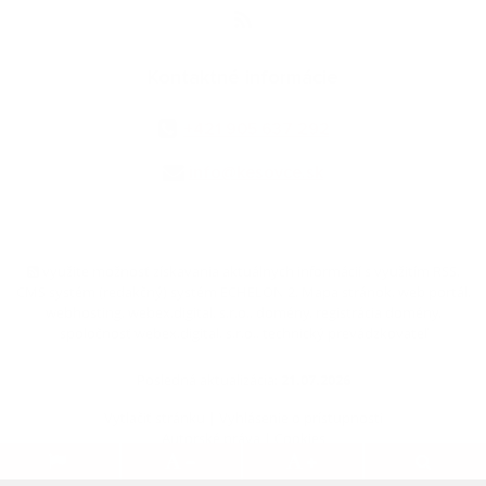
Kontaktné informácie
+421 905 637 292
info@kesovce.sk
využite možnosť získavania aktuálnych informácií s využitím RSS
,
CMS systém (redakčný) systém ECHELON 2,
Mapa stránok
,
web portál
,
webhosting
,
webex.digital, s.r.o.
,
domény
,
registrácia domény
,
spoločnosť webex.digital, s.r.o.
,
technický prevádzkovateľ
Posledná aktualizácia:
21.07.2026
Vytlačiť stránku
|
Vyhlásenie o prístupnosti
Autorské práva
|
Cookies
.
.
.
.
.
.