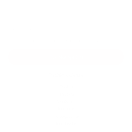
Príloha:
Príloha
*
povinné položky
*
Oboznámil som sa so
spracúvaním osobných údajov
Google reCaptcha Response
Odoslať správu
Rýchle odkazy
O obci
História
Školstvo
Kultúra
Fotogaléria
Kontakty