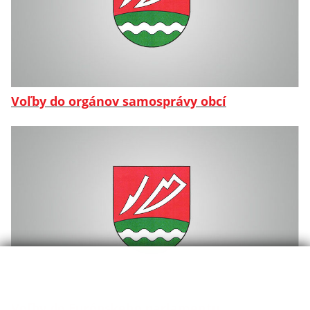
Voľby do orgánov samosprávy obcí
Voľby do Európskeho parlamentu