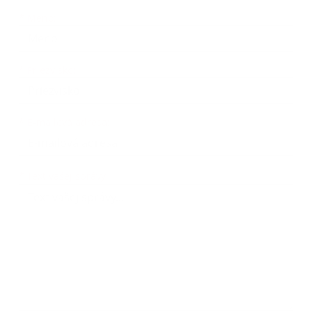
Meno
Priezvisko
E-mailová adresa
*
Meno:
*
Priezvisko:
*
E-mailová adresa:
Text vašej správy...
*
Text vašej správy: