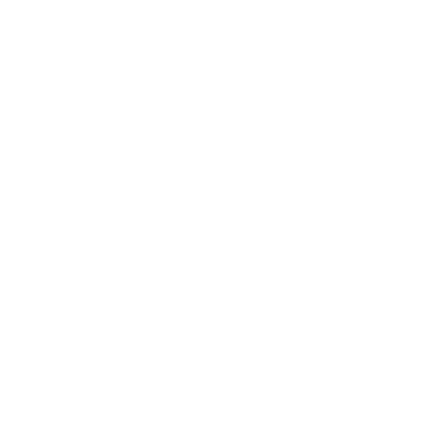
*
E-mailová adresa:
Text vašej správy...
*
Text vašej správy:
Príloha:
Príloha
*
povinné položky