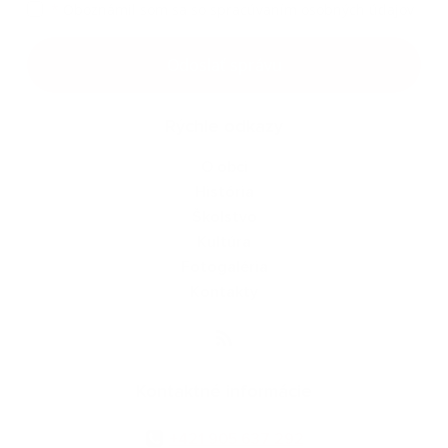
*
Oboznámil som sa so
spracúvaním osobných údajov
Google reCaptcha Response
Odoslať správu
Rýchle odkazy
O obci
História
Školstvo
Kultúra
Fotogaléria
Kontakty
Kontaktné informácie
+421 905 637 292