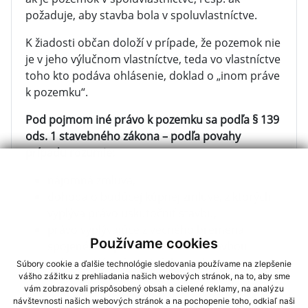
požaduje, aby stavba bola v spoluvlastníctve.
K žiadosti občan doloží v prípade, že pozemok nie
je v jeho výlučnom vlastníctve, teda vo vlastníctve
toho kto podáva ohlásenie, doklad o „inom práve
k pozemku“.
Pod pojmom iné právo k pozemku sa podľa § 139
ods. 1 stavebného zákona – podľa povahy
prípadu rozumie:
nájomná zmluva,
dohoda o budúcej kúpnej zmluve, z ktorých
vyplýva právo uskutočniť stavbu,
právo vyplývajúce z vecného bremena
Používame cookies
spojeného s pozemkom alebo stavbou
právo vyplývajúce z iných predpisov
Súbory cookie a ďalšie technológie sledovania používame na zlepšenie
vášho zážitku z prehliadania našich webových stránok, na to, aby sme
S výstavbou možno začať až po doručení
vám zobrazovali prispôsobený obsah a cielené reklamy, na analýzu
návštevnosti našich webových stránok a na pochopenie toho, odkiaľ naši
písomného oznámenia úradu, že k uskutočneniu