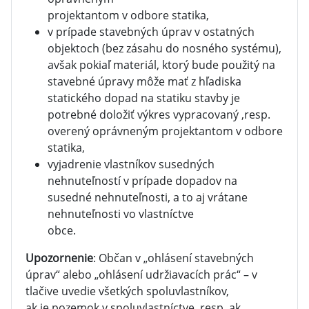
projektantom v odbore statika,
v prípade stavebných úprav v ostatných
objektoch (bez zásahu do nosného systému),
avšak pokiaľ materiál, ktorý bude použitý na
stavebné úpravy môže mať z hľadiska
statického dopad na statiku stavby je
potrebné doložiť výkres vypracovaný ,resp.
overený oprávneným projektantom v odbore
statika,
vyjadrenie vlastníkov susedných
nehnuteľností v prípade dopadov na
susedné nehnuteľnosti, a to aj vrátane
nehnuteľnosti vo vlastníctve
obce.
Upozornenie
: Občan v „ohlásení stavebných
úprav“ alebo „ohlásení udržiavacích prác“ – v
tlačive uvedie všetkých spoluvlastníkov,
ak je pozemok v spoluvlastníctve, resp. ak