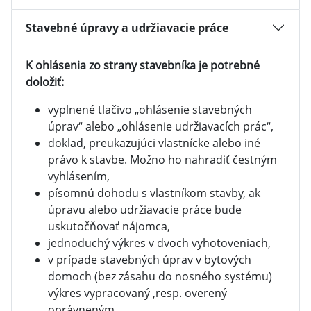
Stavebné úpravy a udržiavacie práce
K ohlásenia zo strany stavebníka je potrebné
doložiť:
vyplnené tlačivo „ohlásenie stavebných
úprav“ alebo „ohlásenie udržiavacích prác“,
doklad, preukazujúci vlastnícke alebo iné
právo k stavbe. Možno ho nahradiť čestným
vyhlásením,
písomnú dohodu s vlastníkom stavby, ak
úpravu alebo udržiavacie práce bude
uskutočňovať nájomca,
jednoduchý výkres v dvoch vyhotoveniach,
v prípade stavebných úprav v bytových
domoch (bez zásahu do nosného systému)
výkres vypracovaný ,resp. overený
oprávneným