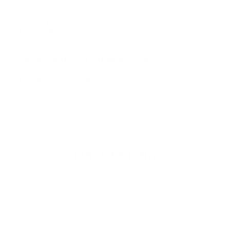
Žiadosť o zriadenie vjazdu miestnej
komunikácie
Povolenie na odstránenie stavby,
nariadenie odstránenia stavby, dodatočné
povolenie stavieb
Napíšte nám
Meno
Priezvisko
E-mailová adresa
*
Meno:
*
Priezvisko: