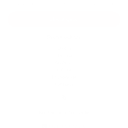
*
Oboznámil som sa so
spracúvaním osobných údajov
Google reCaptcha Response
Odoslať správu
Rýchle odkazy
O obci
História
Školstvo
Kultúra
Fotogaléria
Kontakty
Kontaktné informácie
+421 905 637 292