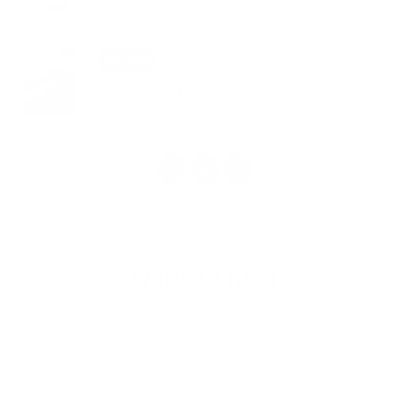
31. OKT 2025
Podujatia
Halloween party
1
2
>
Napíšte nám
Meno
Priezvisko
E-mailová adresa
*
Meno:
*
Priezvisko: