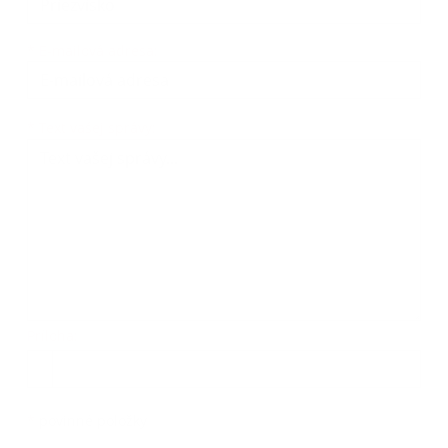
*
E-mailová adresa:
Text vašej správy...
*
Text vašej správy:
Príloha:
Príloha
*
povinné položky