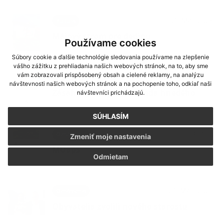
01. MÁJ 2026
Kultúra
Májový strom pre dedinu
Používame cookies
Súbory cookie a ďalšie technológie sledovania používame na zlepšenie
vášho zážitku z prehliadania našich webových stránok, na to, aby sme
vám zobrazovali prispôsobený obsah a cielené reklamy, na analýzu
27. APR 2026
Oznámenia
návštevnosti našich webových stránok a na pochopenie toho, odkiaľ naši
Zásahový tím pre medveďa hnedého
návštevníci prichádzajú.
SÚHLASÍM
28. FEB 2024
Oznámenia
Zmeniť moje nastavenia
MOapS
Odmietam
21. MAR 2026
Oznámenia
Obyvatelia zvolili nového starostu