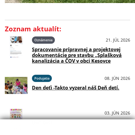
Zoznam aktualít:
21. JÚL 2026
Oznámenia
Spracovanie prípravnej a projektovej
dokumentácie pre stavbu „Splašková
kanalizácia a ČOV v obci Kesovce
08. JÚN 2026
Podujatia
Den deťi -Takto vyzeral náš Deň detí.
03. JÚN 2026
OznámeniaPodujatiaKultúraŠport
Den deti