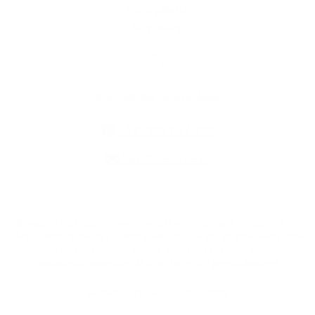
Fotogaléria
Kontakty
Kontaktné informácie
+421 905 637 292
info@kesovce.sk
využite možnosť získavania aktuálnych informácií s využitím RSS
,
CMS systém (redakčný) systém ECHELON 2,
Mapa stránok
,
web portál
,
webhosting
,
webex.digital, s.r.o.
,
domény
,
registrácia domény
,
spoločnosť webex.digital, s.r.o.
,
technický prevádzkovateľ
Posledná aktualizácia:
21.07.2026