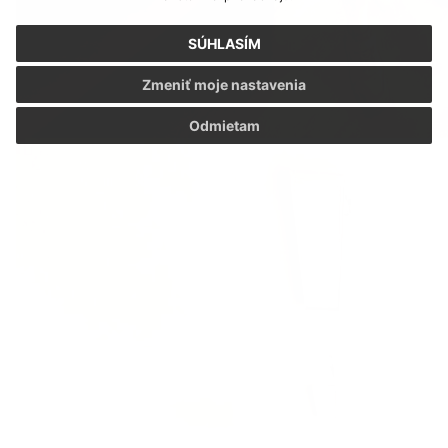
SÚHLASÍM
Zmeniť moje nastavenia
Odmietam