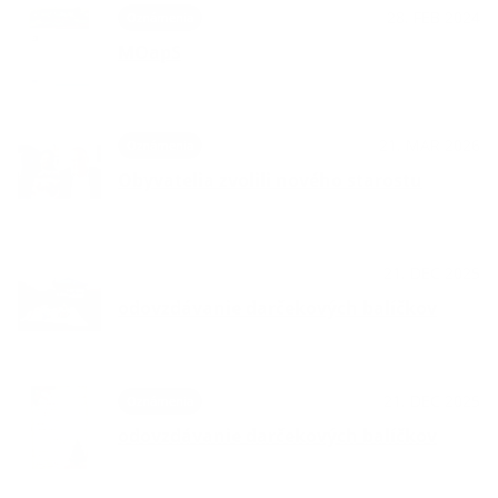
28. FEB 2024
Oznámenia
MOapS
21. MAR 2026
Oznámenia
Obyvatelia zvolili nového starostu
21. DEC 2025
OznámeniaPodujatiaKultúra
odovzdávanie darčekových balíčkov
21. DEC 2025
Oznámenia
odovzdávanie darčekových balíčkov