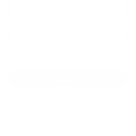
Príloha:
Príloha
*
povinné položky
*
Oboznámil som sa so
spracúvaním osobných údajov
Google reCaptcha Response
Odoslať správu
Rýchle odkazy
O obci
História
Školstvo
Kultúra