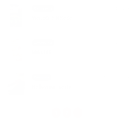
08. DEC 2025
Oznámenia
Vianočná Nálada
05. DEC 2025
Oznámenia
Mikuláš
31. OKT 2025
Podujatia
Halloween party
1
2
>