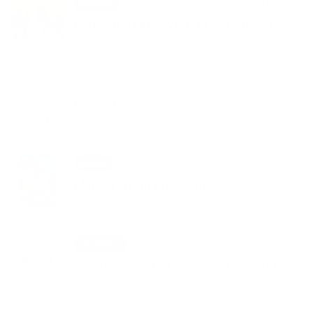
08. JÚN 2026
Podujatia
Den deťi -Takto vyzeral náš Deň detí.
03. JÚN 2026
OznámeniaPodujatiaKultúraŠport
Den deti
01. MÁJ 2026
Kultúra
Májový strom pre dedinu
27. APR 2026
Oznámenia
Zásahový tím pre medveďa hnedého