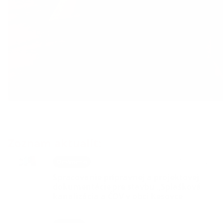
Zoznam aktualít:
21. JÚL 2026
Oznámenia
Spracovanie prípravnej a projektovej
dokumentácie pre stavbu „Splašková
kanalizácia a ČOV v obci Kesovce