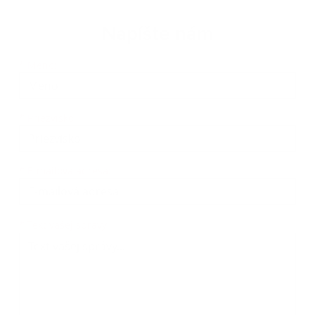
Napíšte nám
Meno
Priezvisko
E-mailová adresa
*
Meno:
*
Priezvisko:
*
E-mailová adresa:
Text vašej správy...
*
Text vašej správy: