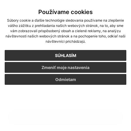
Text vašej správy...
*
Text vašej správy:
Používame cookies
Súbory cookie a ďalšie technológie sledovania používame na zlepšenie
vášho zážitku z prehliadania našich webových stránok, na to, aby sme
vám zobrazovali prispôsobený obsah a cielené reklamy, na analýzu
návštevnosti našich webových stránok a na pochopenie toho, odkiaľ naši
návštevníci prichádzajú.
SÚHLASÍM
Príloha:
Zmeniť moje nastavenia
Príloha
Odmietam
*
povinné položky
*
Oboznámil som sa so
spracúvaním osobných údajov
Google reCaptcha Response
Odoslať správu