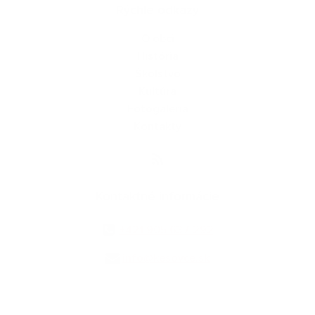
Rýchle odkazy
O obci
História
Školstvo
Kultúra
Fotogaléria
Kontakty
Kontaktné informácie
+421 905 637 292
info@kesovce.sk