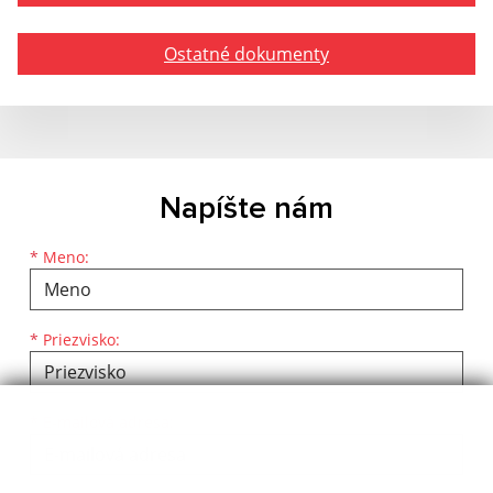
Ostatné dokumenty
Napíšte nám
Meno
Priezvisko
E-mailová adresa
*
Meno:
*
Priezvisko:
*
E-mailová adresa: