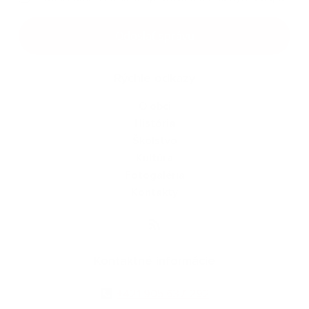
Google reCaptcha Response
Odoslať správu
Rýchle odkazy
O obci
História
Školstvo
Kultúra
Fotogaléria
Kontakty
Kontaktné informácie
+421 905 637 292