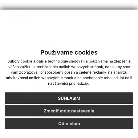
21. DEC 2025
OznámeniaPodujatiaKultúra
odovzdávanie darčekových balíčkov
21. DEC 2025
Oznámenia
Používame cookies
odovzdávanie darčekových balíčkov
Súbory cookie a ďalšie technológie sledovania používame na zlepšenie
vášho zážitku z prehliadania našich webových stránok, na to, aby sme
vám zobrazovali prispôsobený obsah a cielené reklamy, na analýzu
návštevnosti našich webových stránok a na pochopenie toho, odkiaľ naši
08. DEC 2025
Oznámenia
návštevníci prichádzajú.
Vianočná Nálada
SÚHLASÍM
Zmeniť moje nastavenia
05. DEC 2025
Oznámenia
Odmietam
Mikuláš