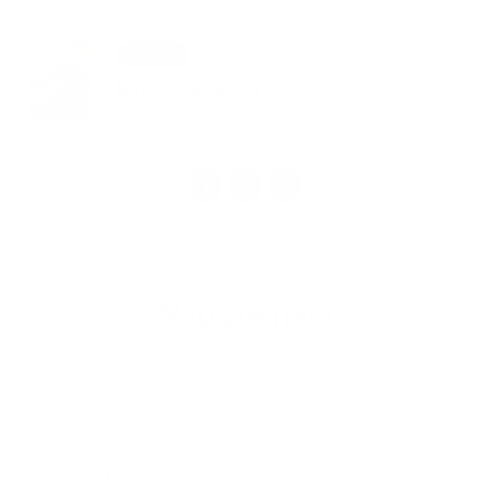
31. OKT 2025
Podujatia
Halloween party
1
2
>
Napíšte nám
Meno
Priezvisko
E-mailová adresa
*
Meno:
*
Priezvisko: