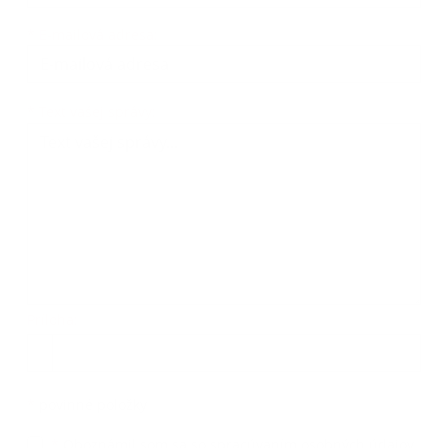
*
E-mailová adresa:
Text vašej správy...
*
Text vašej správy:
Príloha:
Príloha
*
povinné položky
*
Oboznámil som sa so
spracúvaním osobných údajov