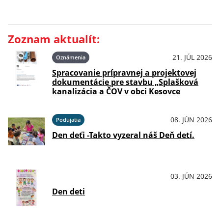
Zoznam aktualít:
21. JÚL 2026
Oznámenia
Spracovanie prípravnej a projektovej
dokumentácie pre stavbu „Splašková
kanalizácia a ČOV v obci Kesovce
08. JÚN 2026
Podujatia
Den deťi -Takto vyzeral náš Deň detí.
03. JÚN 2026
OznámeniaPodujatiaKultúraŠport
Den deti